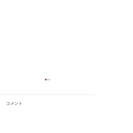
コメント
コメントを追加…
第41回日本クラブユース
第41回日本クラ