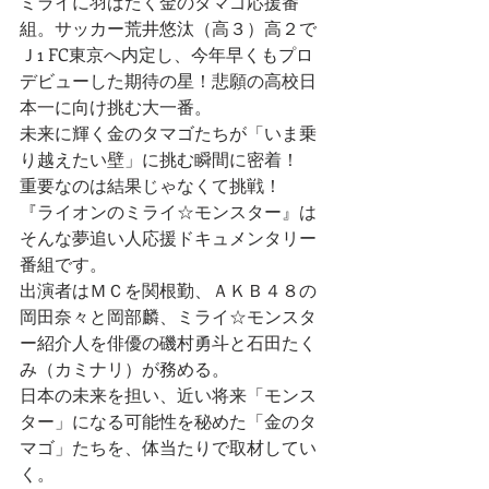
ミライに羽ばたく金のタマゴ応援番
組。サッカー荒井悠汰（高３）高２で
Ｊ1 FC東京へ内定し、今年早くもプロ
デビューした期待の星！悲願の高校日
本一に向け挑む大一番。
未来に輝く金のタマゴたちが「いま乗
り越えたい壁」に挑む瞬間に密着！
重要なのは結果じゃなくて挑戦！
『ライオンのミライ☆モンスター』は
そんな夢追い人応援ドキュメンタリー
番組です。
出演者はＭＣを関根勤、ＡＫＢ４８の
岡田奈々と岡部麟、ミライ☆モンスタ
ー紹介人を俳優の磯村勇斗と石田たく
み（カミナリ）が務める。
日本の未来を担い、近い将来「モンス
ター」になる可能性を秘めた「金のタ
マゴ」たちを、体当たりで取材してい
く。