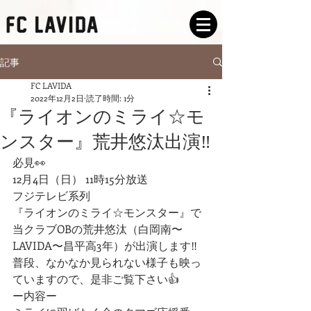
記事
FC LAVIDA
2022年12月2日
読了時間: 1分
『ライオンのミライ☆モ
ンスター』荒井悠汰出演‼️
必見👀
12月4日（日） 11時15分放送
フジテレビ系列
『ライオンのミライ☆モンスター』で
当クラブOBの荒井悠汰（白岡南〜 
LAVIDA〜昌平高3年）が出演します‼️
普段、なかなか見られない様子も映っ
ていますので、是非ご覧下さい👍
ー内容ー