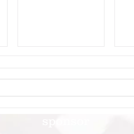
第41回日本クラブユースサッ
第4
カー選手権（U-15）大会・関
カー
sponsor
東予選 【決勝】 vs 横浜Fマ
東予
リノス