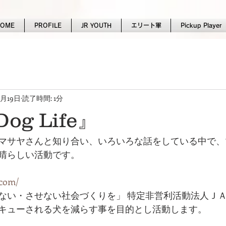
HOME
PROFILE
JR YOUTH
エリート軍
Pickup Player
1月19日
読了時間: 1分
Dog Life』
portのマサヤさんと知り合い、いろいろな話をしている中で
晴らしい活動です。
.com/
ない・させない社会づくりを」 特定非営利活動法人Ｊ
キューされる犬を減らす事を目的とし活動します。