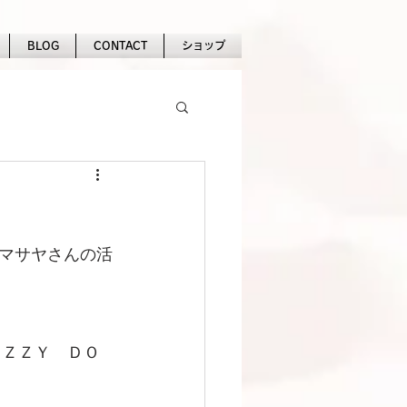
BLOG
CONTACT
ショップ
、マサヤさんの活
ＡＺＺＹ　ＤＯ