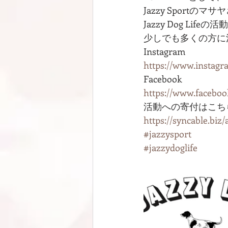
Jazzy Sportの
Jazzy Dog Life
少しでも多くの方に
Instagram
https://www.insta
Facebook
https://www.faceboo
活動への寄付はこちら
https://syncable.biz/
#jazzysport
#jazzydoglife