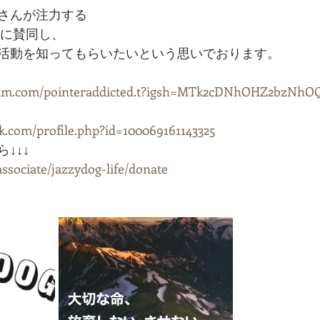
マサヤさんが注力する
の活動に賛同し、
活動を知ってもらいたいという思いでおります。
gram.com/pointeraddicted.t?igsh=MTk2cDNhOHZ2bzNhO
k.com/profile.php?id=100069161143325
↓↓↓
associate/jazzydog-life/donate