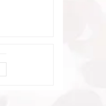
1回日本クラブユースサッ
選手権（U-15）大会・関
選 準決勝 vs 柏レイソル