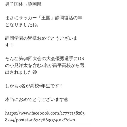
男子国体→静岡県
まさにサッカー「王国」静岡復活の年
となりましたね。
静岡学園の皆様おめでとうございま
す！
そんな第98回大会の大会優秀選手にOB
の小見洋太を含む4名が昌平高校から選
出されました😆
しかも3名が高校2年生です‼️
本当におめでとうございます㊗️
https://www.facebook.com/17777158263
8294/posts/906747663074012/?d=n