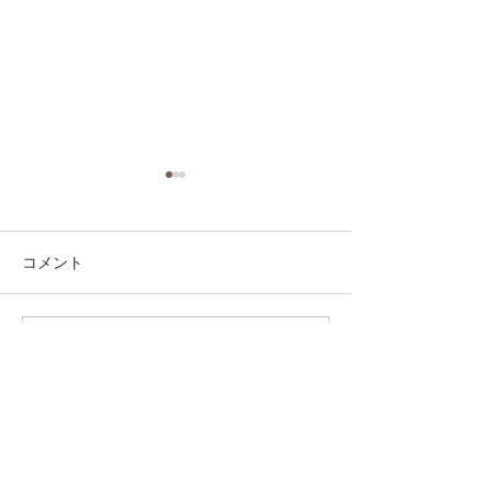
コメント
コメントを追加…
第41回日本クラブユース
第41回日本クラ
サッカー選手権（U-15）
サッカー選手権（
大会・関東予選 【決勝】
大会・関東予選 
vs 横浜Fマリノス
柏レイソル
sponsor