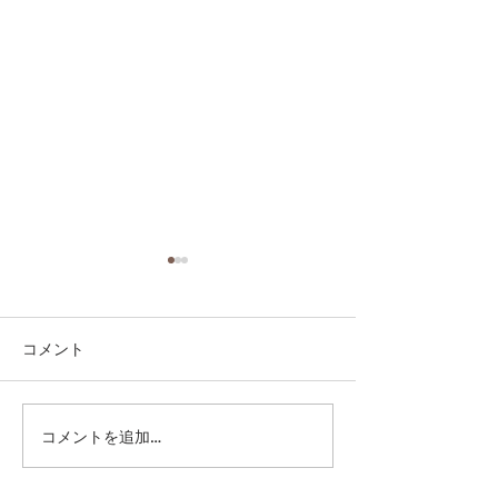
コメント
コメントを追加…
第41回日本クラブユース
第41回日本クラ
サッカー選手権（U-15）
サッカー選手権（
大会・関東予選 【決勝】
大会・関東予選 