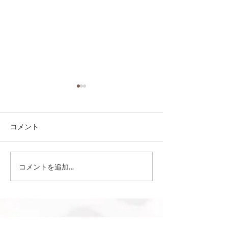
コメント
コメントを追加…
第41回日本クラブユース
第41回日本クラ
サッカー選手権（U-15）
サッカー選手権（
大会・関東予選 【決勝】
大会・関東予選 
vs 横浜Fマリノス
柏レイソル