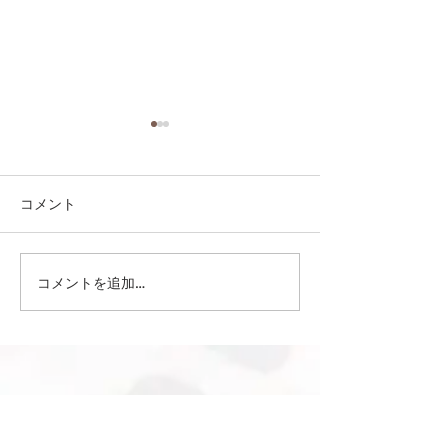
コメント
コメントを追加…
第41回日本クラブユース
第41回日本クラ
サッカー選手権（U-15）
サッカー選手権（
大会・関東予選 【決勝】
大会・関東予選 
vs 横浜Fマリノス
柏レイソル
sponsor