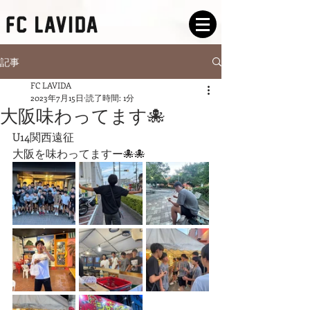
記事
FC LAVIDA
2023年7月15日
読了時間: 1分
大阪味わってます🐙
U14関西遠征
大阪を味わってますー🐙🐙