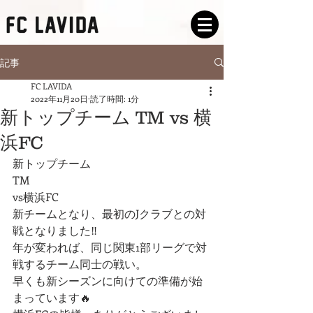
記事
FC LAVIDA
2022年11月20日
読了時間: 1分
新トップチーム TM vs 横
浜FC
新トップチーム
TM
vs横浜FC
新チームとなり、最初のJクラブとの対
戦となりました‼️
年が変われば、同じ関東1部リーグで対
戦するチーム同士の戦い。
早くも新シーズンに向けての準備が始
まっています🔥