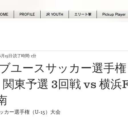
HOME
PROFILE
JR YOUTH
エリート軍
Pickup Player
6月15日
読了時間: 1分
ブユースサッカー選手権（
 関東予選 3回戦 vs 横浜
南
カー選手権（U-15）大会