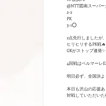
@NTT図南スーパ
2-2
PK
3-1⭕️
2点先行しましたが
ヒリヒリするPK戦🔥
GKがストップ連発✨
4回戦はベルマーレEa
明日必ず、全国決よう
本日も沢山の応援あ
対戦していただいた