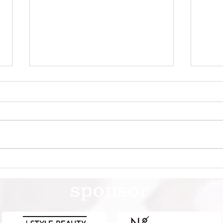
第41回日本クラブユースサッ
第4
カー選手権（U-15）大会・関
カー
sponsor
東予選 【決勝】 vs 横浜Fマ
東予
リノス