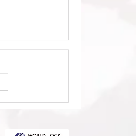
1回日本クラブユースサッ
選手権（U-15）大会・関
選 準決勝 vs 柏レイソル