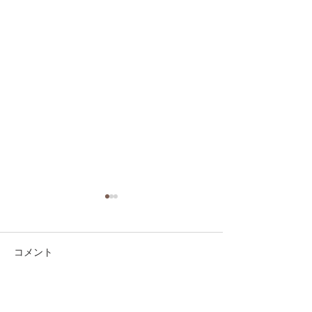
コメント
コメントを追加…
第41回日本クラブユース
第41回日本クラ