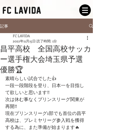
記事
FC LAVIDA
2022年11月15日
読了時間: 1分
昌平高校 全国高校サッカ
ー選手権大会埼玉県予選
優勝🏆
素晴らしい試合でした👍
一段一段階段を登り、日本一を目指し
て欲しいと思います‼️
次は休む事なくプリンスリーグ関東が
再開‼︎
現在プリンスリーグ1部でも首位の昌平
高校は、プレミヤリーグ参入戦を獲得
する為に、また準備が始まります🔥