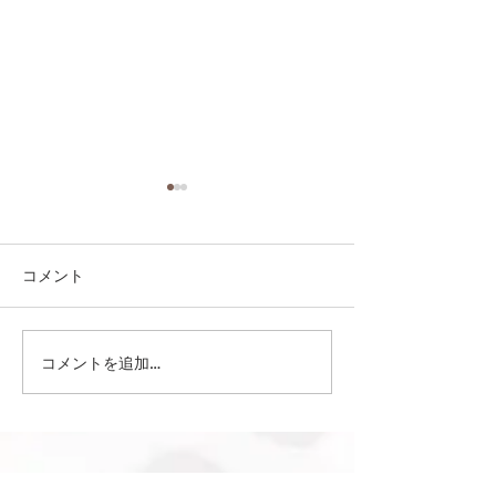
コメント
コメントを追加…
第41回日本クラブユース
第41回日本クラ
サッカー選手権（U-15）
サッカー選手権（
大会・関東予選 【決勝】
大会・関東予選 
vs 横浜Fマリノス
柏レイソル