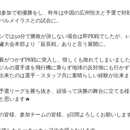
初参加で初優勝をし、昨年は中国の広州恒大と予選で対
パルメイラスとの試合に。
では50分で勝敗が決しない場合は即PK戦でしたが、1-
遽大会本部より「延長戦」ありと言う展開に。
着がつかずPK戦に突入し、惜しくも敗れてしまいまし
ジルの選手達を飛行機に乗らず地球の反対側にも行かず
出来たのは選手・スタッフ共に素晴らしい経験が出来まし
予選リーグを勝ち抜き、頑張って決勝の舞台に立てる様に
と思います🔥
の皆様、参加チームの皆様、3日間よろしくお願いしま
主催したルーキーカップの会場となります。