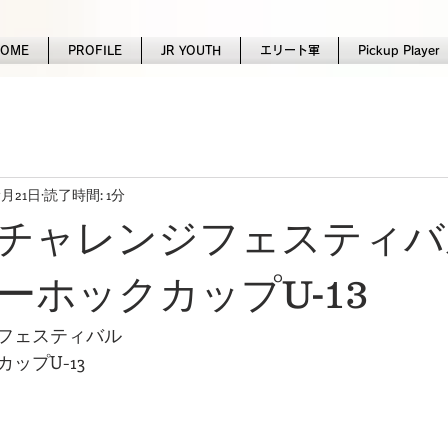
HOME
PROFILE
JR YOUTH
エリート軍
Pickup Player
7月21日
読了時間: 1分
チャレンジフェスティバ
ーホックカップU-13
フェスティバル
ップU-13