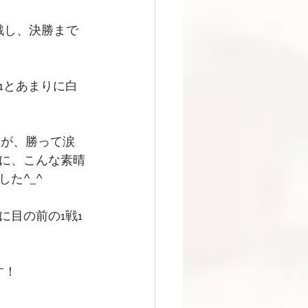
戦し、決勝まで
1とあまりに白
たが、勝って涙
に、こんな素晴
た^_^
目の前の1戦1
す！