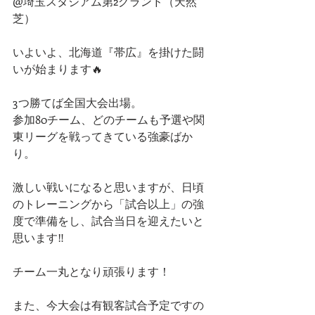
@埼玉スタジアム第2グランド（天然
芝）
いよいよ、北海道『帯広』を掛けた闘
いが始まります🔥
3つ勝てば全国大会出場。
参加80チーム、どのチームも予選や関
東リーグを戦ってきている強豪ばか
り。
激しい戦いになると思いますが、日頃
のトレーニングから「試合以上」の強
度で準備をし、試合当日を迎えたいと
思います‼️
チーム一丸となり頑張ります！
また、今大会は有観客試合予定ですの