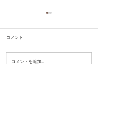
コメント
コメントを追加…
第41回日本クラブユース
第41回日本クラ
サッカー選手権（U-15）
サッカー選手権（
大会・関東予選 【決勝】
大会・関東予選 
vs 横浜Fマリノス
柏レイソル
sponsor