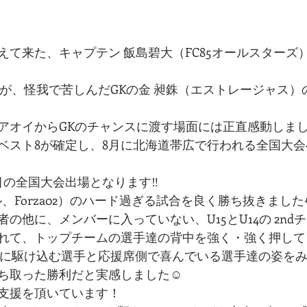
て来た、キャプテン 飯島碧大（FC85オールスターズ）
たが、怪我で苦しんだGKの金 昶銖（エストレージャス）
アオイからGKのチャンスに渡す場面には正直感動しまし
ベスト8が確定し、8月に北海道帯広で行われる全国大
の全国大会出場となります‼︎
ル、Forza02）のハード過ぎる試合を良く勝ち抜きました
の他に、メンバーに入っていない、U15とU14の 2nd
れて、トップチームの選手達の背中を強く・強く押してく
席に駆け込む選手と応援席側で喜んでいる選手達の姿を
ち取った勝利だと実感しました☺️
支援を頂いています！