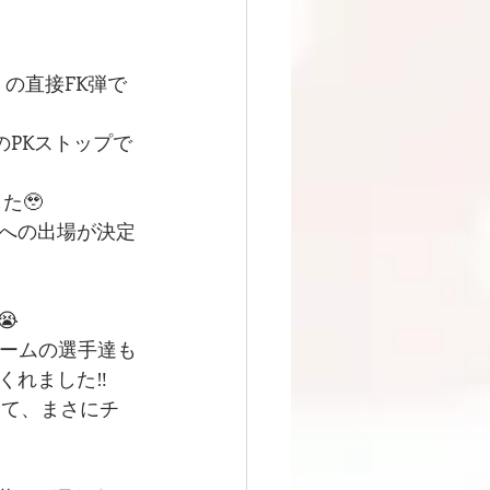
の直接FK弾で
のPKストップで
た🥹
会への出場が決定
😭
チームの選手達も
れました‼️
みて、まさにチ