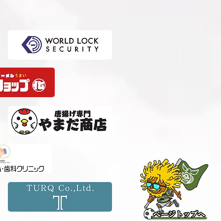
選 準決勝 vs 柏レイソル