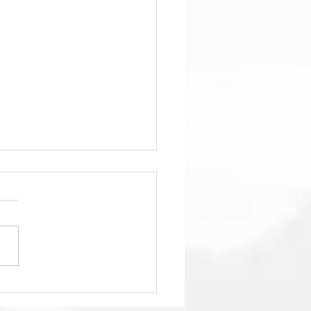
1回日本クラブユースサッ
選手権（U-15）大会・関