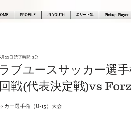
HOME
PROFILE
JR YOUTH
エリート軍
Pickup Player
6月22日
読了時間: 2分
クラブユースサッカー選手権
回戦(代表決定戦)vs Forz
カー選手権（U-15）大会
）