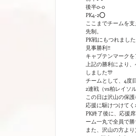
後半0-0
PK4-2⭕️
ここまでチームを支え
先制。
PK戦にもつれまし
見事勝利‼️
キャプテンマークを
上記の勝利により、
しました🎊
チームとして、4度目
2連戦（vs柏レイソ
この日は沢山の保護者
応援に駆けつけてく
PK終了後に、応援
ーム一丸で全員で勝
また、沢山の方より