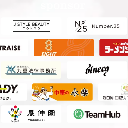
sponsor
東予選 【決勝】 vs 横浜Fマ
東予
リノス