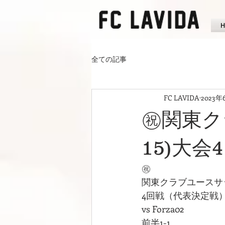
全ての記事
FC LAVIDA
2023年
㊗️関東
15)大会4
㊗️
関東クラブユースサッ
4回戦（代表決定戦
vs Forza02
前半1-1