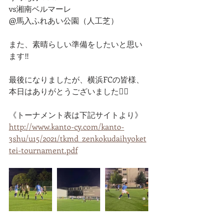
vs湘南ベルマーレ
@馬入ふれあい公園（人工芝）
また、素晴らしい準備をしたいと思い
ます‼️
最後になりましたが、横浜FCの皆様、
本日はありがとうございました🙇‍♂️
《トーナメント表は下記サイトより》
http://www.kanto-cy.com/kanto-
3shu/u15/2021/tkmd_zenkokudaihyoket
tei-tournament.pdf