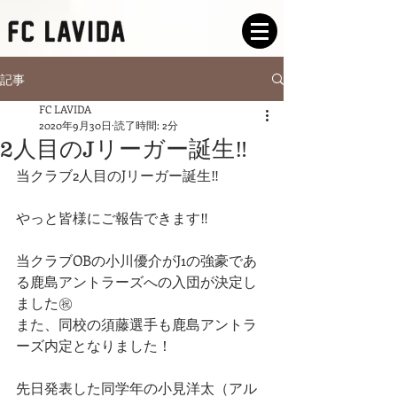
記事
FC LAVIDA
2020年9月30日
読了時間: 2分
2人目のJリーガー誕生‼️
当クラブ2人目のJリーガー誕生‼︎
やっと皆様にご報告できます‼︎
当クラブOBの小川優介がJ1の強豪であ
る鹿島アントラーズへの入団が決定し
ました㊗️
また、同校の須藤選手も鹿島アントラ
ーズ内定となりました！
先日発表した同学年の小見洋太（アル