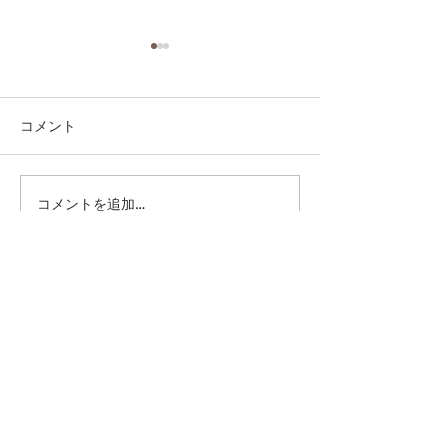
コメント
コメントを追加…
第41回日本クラブユース
第41回日本クラ
サッカー選手権（U-15）
サッカー選手権（
大会・関東予選 【決勝】
大会・関東予選 
vs 横浜Fマリノス
柏レイソル
sponsor