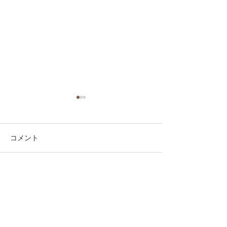
コメント
コメントを追加…
第41回日本クラブユース
第41回日本クラ
サッカー選手権（U-15）
サッカー選手権（
大会・関東予選 【決勝】
大会・関東予選 
vs 横浜Fマリノス
柏レイソル