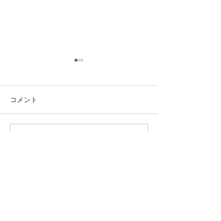
コメント
コメントを追加…
第41回日本クラブユース
第41回日本クラ
サッカー選手権（U-15）
サッカー選手権（
大会・関東予選 【決勝】
大会・関東予選 
vs 横浜Fマリノス
柏レイソル
sponsor