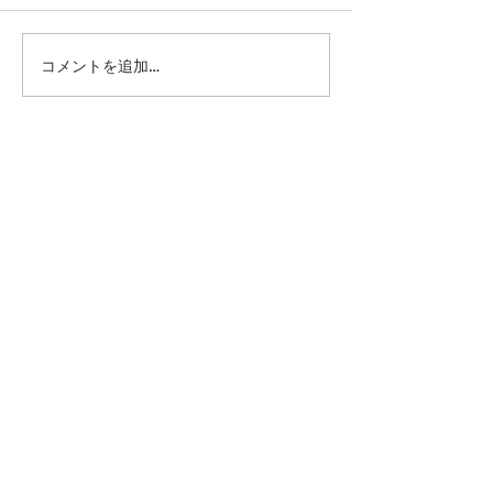
コメントを追加…
第41回日本クラブユース
第41回日本クラ
サッカー選手権（U-15）
サッカー選手権（
大会・関東予選 【決勝】
大会・関東予選 
vs 横浜Fマリノス
柏レイソル
sponsor