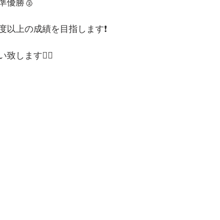
準優勝🥈
度以上の成績を目指します❗️
します🙇‍♂️