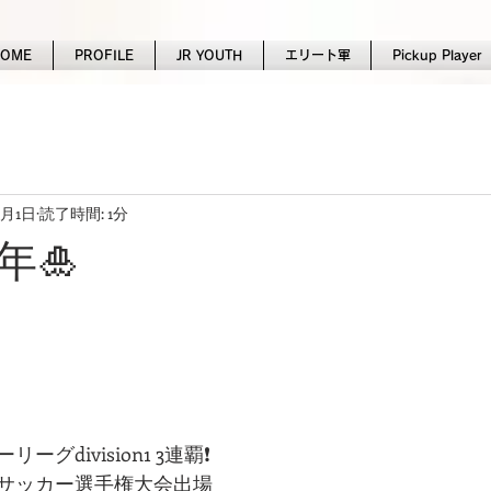
HOME
PROFILE
JR YOUTH
エリート軍
Pickup Player
1月1日
読了時間: 1分
年🎍
グdivision1 3連覇❗️
サッカー選手権大会出場