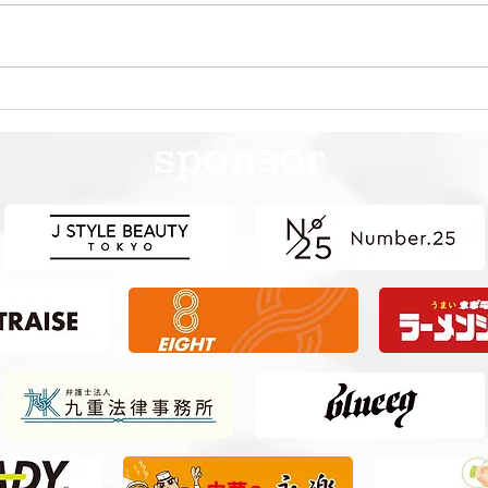
第41回日本クラブユースサッ
第4
カー選手権（U-15）大会・関
カー
sponsor
東予選 【決勝】 vs 横浜Fマ
東予
リノス