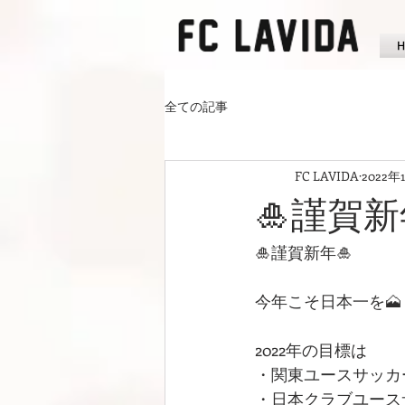
全ての記事
FC LAVIDA
2022年
🎍謹賀新
🎍謹賀新年🎍
今年こそ日本一を🗻
2022年の目標は
・関東ユースサッカーリー
・日本クラブユース