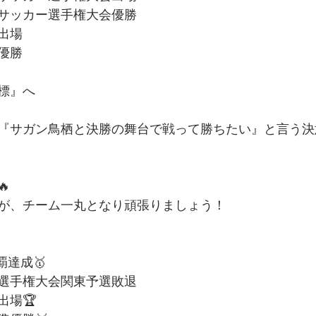
サッカー選手権大会優勝
出場
優勝
標』へ
『サガン鳥栖と決勝の舞台で戦って勝ちたい』と言う決

が、チーム一丸となり頑張りましょう！
覇達成🥇
選手権大会関東予選敗退
出場🏆