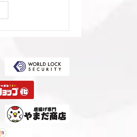
1回日本クラブユースサッ
選手権（U-15）大会・関
選 準決勝 vs 柏レイソル