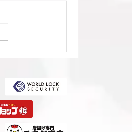
1回日本クラブユースサッ
選手権（U-15）大会・関
選 準決勝 vs 柏レイソル