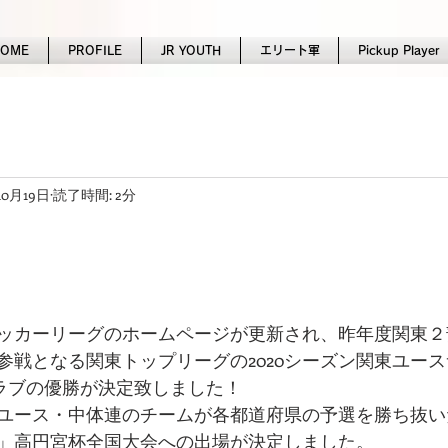
HOME
PROFILE
JR YOUTH
エリート軍
Pickup Player
10月19日
読了時間: 2分
ッカーリーグのホームページが更新され、昨年度関東２
参戦となる関東トップリーグの2020シーズン関東ユー
て当クラブの優勝が決定致しました！
ユース・中体連のチームが各都道府県の予選を勝ち抜い
」高円宮杯全国大会への出場が決定しました。