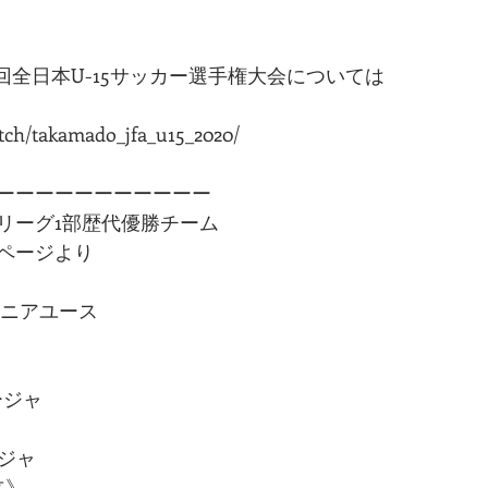
32回全日本U-15サッカー選手権大会については
atch/takamado_jfa_u15_2020/
ーーーーーーーーーーー
リーグ1部歴代優勝チーム
ページより
ュニアユース
ージャ
ージャ
立》