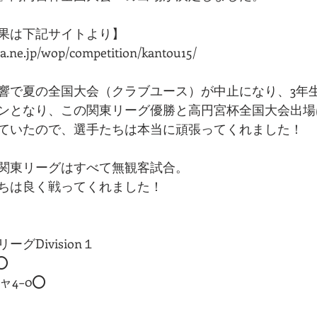
果は下記サイトより】
ra.ne.jp/wop/competition/kantou15/
響で夏の全国大会（クラブユース）が中止になり、3年
ンとなり、この関東リーグ優勝と高円宮杯全国大会出場
ていたので、選手たちは本当に頑張ってくれました！
関東リーグはすべて無観客試合。
ちは良く戦ってくれました！
グDivision１
1⭕
ャ4−0⭕