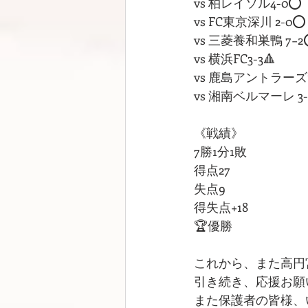
vs 柏レイソル4-0⭕
vs FC東京深川 2-0⭕
vs 三菱養和巣鴨 7−
vs 横浜FC3-3🔺
vs 鹿島アントラーズ
vs 湘南ベルマーレ 3
《戦績》
7勝1分1敗
得点27
失点9
得失点+18
🏆優勝
これから、また高円
引き続き、応援お願
また保護者の皆様、