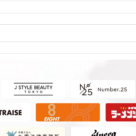
第41回日本クラブユースサッ
第4
カー選手権（U-15）大会・関
カー
sponsor
東予選 【決勝】 vs 横浜Fマ
東予
リノス