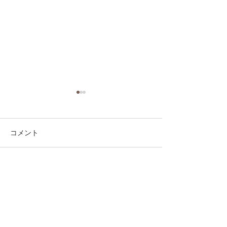
コメント
コメントを追加…
第41回日本クラブユース
第41回日本クラ
サッカー選手権（U-15）
サッカー選手権（
大会・関東予選 【決勝】
大会・関東予選 
vs 横浜Fマリノス
柏レイソル