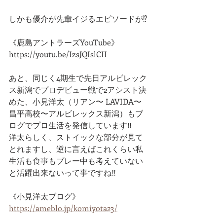
しかも優介が先輩イジるエピソードが⁉️
《鹿島アントラーズYouTube》
https://youtu.be/IzsJQIslCII
あと、同じく4期生で先日アルビレック
ス新潟でプロデビュー戦で2アシスト決
めた、小見洋太（リアン〜 LAVIDA〜
昌平高校〜アルビレックス新潟）もブ
ログでプロ生活を発信しています‼︎
洋太らしく、ストイックな部分が見て
とれますし、逆に言えばこれくらい私
生活も食事もプレー中も考えていない
と活躍出来ないって事ですね‼︎
《小見洋太ブログ》
https://ameblo.jp/komiyota23/