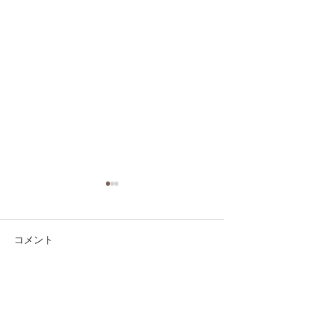
コメント
コメントを追加…
第41回日本クラブユース
第41回日本クラ
サッカー選手権（U-15）
サッカー選手権（