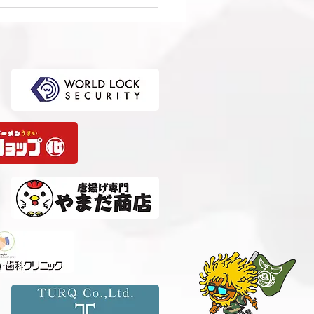
1回日本クラブユースサッ
選手権（U-15）大会・関
選 準決勝 vs 柏レイソル