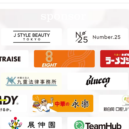
第41回日本クラブユースサッ
第4
カー選手権（U-15）大会・関
カー
sponsor
東予選 【決勝】 vs 横浜Fマ
東予
リノス