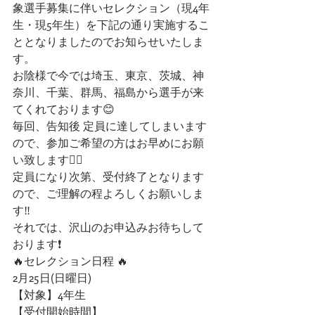
象選手募集に伴いセレクション（現4年
生・現5年生）を下記の通り実施するこ
ととなりましたのでお知らせいたしま
す。
お陰様で今では埼玉、東京、茨城、神
奈川、千葉、群馬、福島から選手が来
てくれております😊
毎回、告知後 定員に達してしまいます
ので、参加ご希望の方はお早めにお願
い致します🙇‍♂️
定員になり次第、受付終了となります
ので、ご理解の程よろしくお願いしま
す‼️
それでは、沢山のお申込みお待ちして
おります❗️
🔥セレクション日程 🔥
2月25日(日曜日)
【対象】4年生
【受付開始時間】