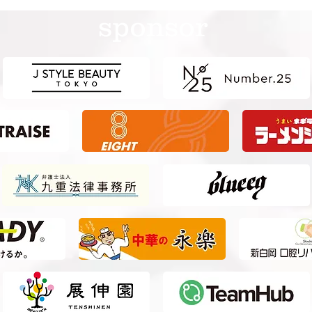
カー選手権（U-15）大会・関
カー
sponsor
東予選 【決勝】 vs 横浜Fマ
東予
リノス