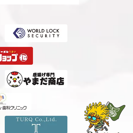
選手権（U-15）大会・関
選 準決勝 vs 柏レイソル