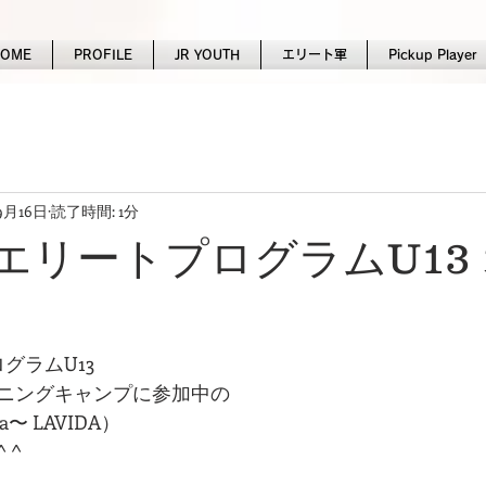
HOME
PROFILE
JR YOUTH
エリート軍
Pickup Player
9月16日
読了時間: 1分
FAエリートプログラムU13
ログラムU13
ニングキャンプに参加中の
〜 LAVIDA）
 ^