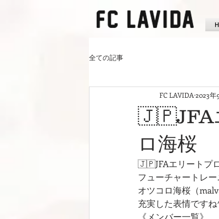
全ての記事
FC LAVIDA
2023年
🇯🇵J
ロ海桜
🇯🇵JFAエリートプ
フューチャートレー
オツコロ海桜（malva
充実した表情ですね^
《メンバー一覧》