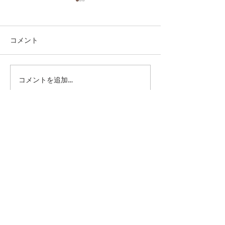
コメント
コメントを追加…
第41回日本クラブユース
第41回日本クラ
サッカー選手権（U-15）
サッカー選手権（
大会・関東予選 【決勝】
大会・関東予選 
vs 横浜Fマリノス
柏レイソル
sponsor