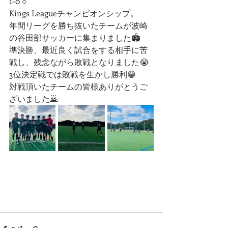
1-0 ○
Kings Leagueチャンピオンシップ。
年間リーグを勝ち抜いたチームが波崎
の谷田部サッカーに集まりました🏟️
準決勝、最近良く試合をする相手に苦
戦し、残念ながら敗戦となりました😭
3位決定戦では敗戦を生かし勝利😁
対戦頂いたチームの皆様ありがとうご
ざいました🙇