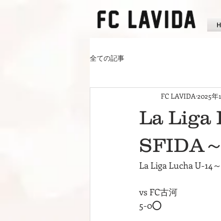
全ての記事
FC LAVIDA
2025年
La Liga
SFIDA～
La Liga Lucha U-14
vs FC古河
5-0⭕️