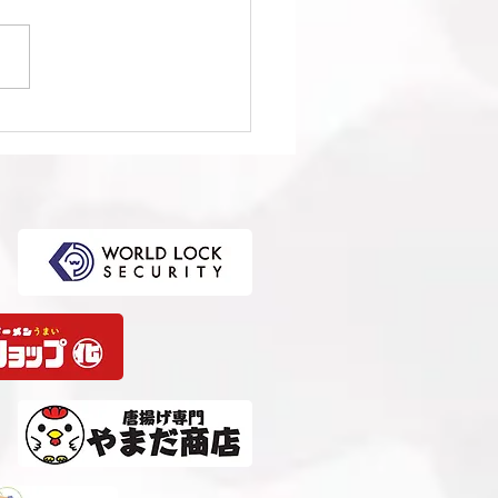
1回日本クラブユースサッ
選手権（U-15）大会・関
選 準決勝 vs 柏レイソル