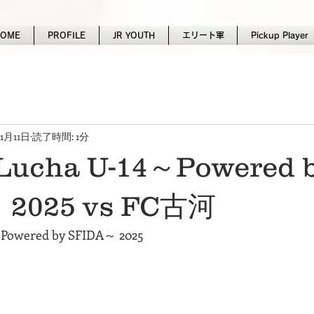
HOME
PROFILE
JR YOUTH
エリート軍
Pickup Player
11月11日
読了時間: 1分
 Lucha U-14～Powered 
 2025 vs FC古河
～Powered by SFIDA～ 2025