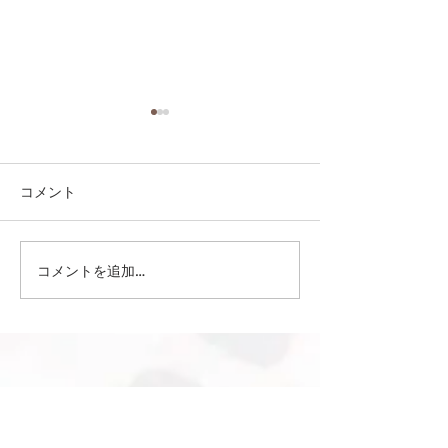
コメント
コメントを追加…
第41回日本クラブユース
第41回日本クラ
サッカー選手権（U-15）
サッカー選手権（
大会・関東予選 【決勝】
大会・関東予選 
vs 横浜Fマリノス
柏レイソル
sponsor