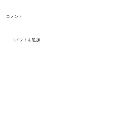
コメント
コメントを追加…
第41回日本クラブユース
第41回日本クラ
サッカー選手権（U-15）
サッカー選手権（
大会・関東予選 【決勝】
大会・関東予選 
vs 横浜Fマリノス
柏レイソル
sponsor