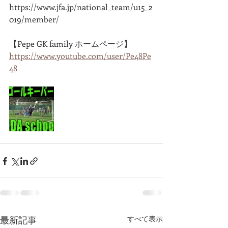
https://www.jfa.jp/national_team/u15_2
019/member/
【Pepe GK family ホームページ】
https://www.youtube.com/user/Pe48Pe
48
最新記事
すべて表示