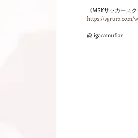
《MSKサッカース
https://sgrum.com/
@ligacamuflar