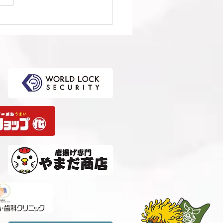
1回日本クラブユースサッ
選手権（U-15）大会・関
選 準決勝 vs 柏レイソル