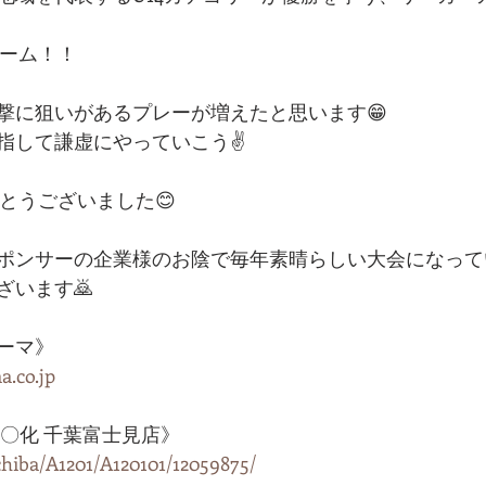
ゲーム！！
撃に狙いがあるプレーが増えたと思います😁
指して謙虚にやっていこう✌️
とうございました😊
ポンサーの企業様のお陰で毎年素晴らしい大会になってい
ざいます🙇
ーマ》
a.co.jp
〇化 千葉富士見店》
chiba/A1201/A120101/12059875/