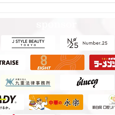
第41回日本クラブユースサッ
第4
カー選手権（U-15）大会・関
カー
sponsor
東予選 【決勝】 vs 横浜Fマ
東予
リノス