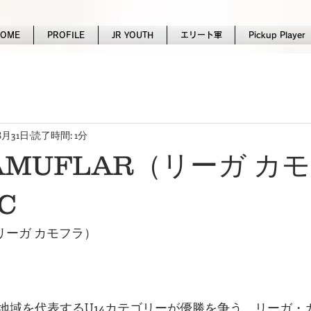
HOME
PROFILE
JR YOUTH
エリート軍
Pickup Player
8月31日
読了時間: 1分
CAMUFLAR（リーガ カ
C
R（リーガ カモフラ）
地域を代表するU14カテゴリーが優勝を争う、リーガ・カ