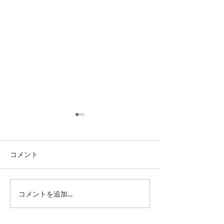
コメント
コメントを追加…
第41回日本クラブユース
第41回日本クラ
サッカー選手権（U-15）
サッカー選手権（
大会・関東予選 【決勝】
大会・関東予選 