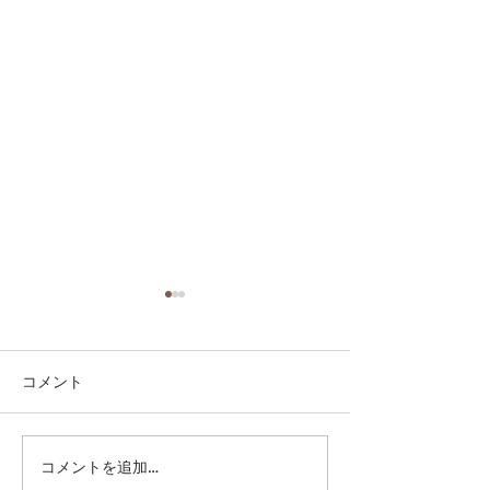
コメント
コメントを追加…
第41回日本クラブユース
第41回日本クラ