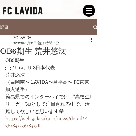
記事
FC LAVIDA
2022年6月21日
読了時間: 1分
OB6期生 荒井悠汰
OB6期生
🇯🇵U19、U18日本代表
荒井悠汰
（白岡南〜 LAVIDA〜昌平高〜 FC東京
加入選手）
徳島県でのインターハイでは、"高校生J
リーガー"￼として注目される中で、活
躍して欲しいと思います😁
https://web.gekisaka.jp/news/detail/?
361845-361845-fl