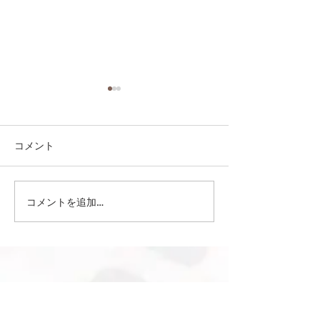
コメント
コメントを追加…
第41回日本クラブユース
第41回日本クラ
サッカー選手権（U-15）
サッカー選手権（
大会・関東予選 【決勝】
大会・関東予選 
vs 横浜Fマリノス
柏レイソル
sponsor