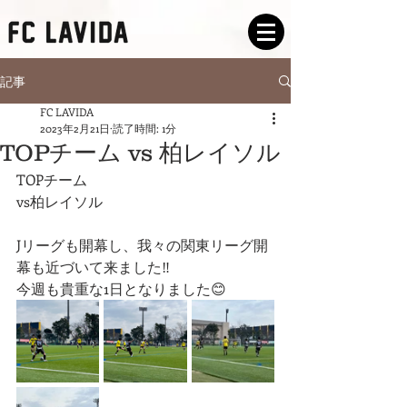
記事
FC LAVIDA
2023年2月21日
読了時間: 1分
TOPチーム vs 柏レイソル
TOPチーム
vs柏レイソル
Jリーグも開幕し、我々の関東リーグ開
幕も近づいて来ました‼️
今週も貴重な1日となりました😊