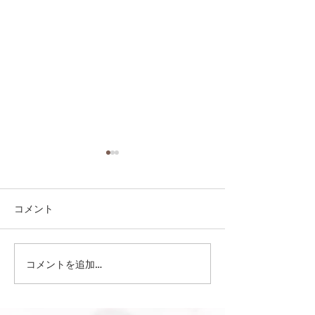
コメント
コメントを追加…
第41回日本クラブユース
第41回日本クラ
サッカー選手権（U-15）
サッカー選手権（
大会・関東予選 【決勝】
大会・関東予選 