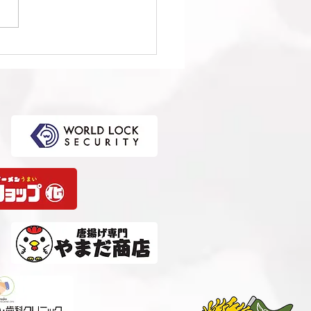
1回日本クラブユースサッ
選手権（U-15）大会・関
選 準決勝 vs 柏レイソル