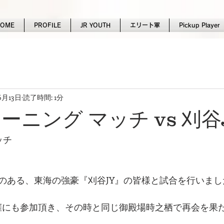
HOME
PROFILE
JR YOUTH
エリート軍
Pickup Player
6月13日
読了時間: 1分
レーニング マッチ vs 刈谷
ッチ
のある、東海の強豪『刈谷JY』の皆様と試合を行いました
催にも参加頂き、その時と同じ御殿場時之栖で再会を果た