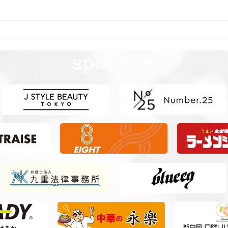
第41回日本クラブユースサッ
第4
カー選手権（U-15）大会・関
カー
sponsor
東予選 【決勝】 vs 横浜Fマ
東予
リノス