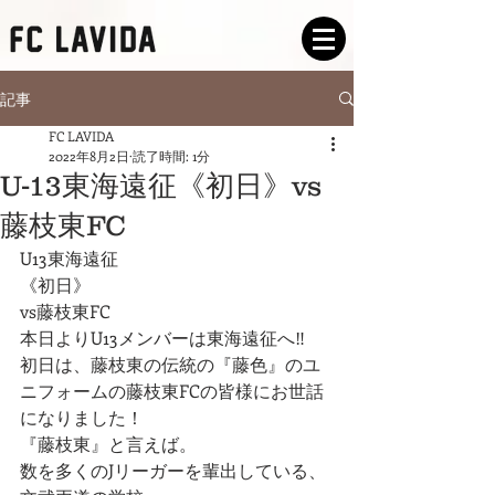
記事
FC LAVIDA
2022年8月2日
読了時間: 1分
U-13東海遠征《初日》vs
藤枝東FC
U13東海遠征
《初日》
vs藤枝東FC
本日よりU13メンバーは東海遠征へ‼️
初日は、藤枝東の伝統の『藤色』のユ
ニフォームの藤枝東FCの皆様にお世話
になりました！
『藤枝東』と言えば。
数を多くのJリーガーを輩出している、