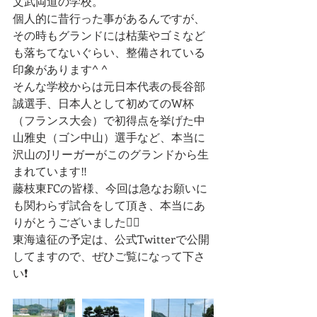
文武両道の学校。
個人的に昔行った事があるんですが、
その時もグランドには枯葉やゴミなど
も落ちてないぐらい、整備されている
印象があります^ ^
そんな学校からは元日本代表の長谷部
誠選手、日本人として初めてのW杯
（フランス大会）で初得点を挙げた中
山雅史（ゴン中山）選手など、本当に
沢山のJリーガーがこのグランドから生
まれています‼︎
藤枝東FCの皆様、今回は急なお願いに
も関わらず試合をして頂き、本当にあ
りがとうございました🙇‍♂️
東海遠征の予定は、公式Twitterで公開
してますので、ぜひご覧になって下さ
い❗️