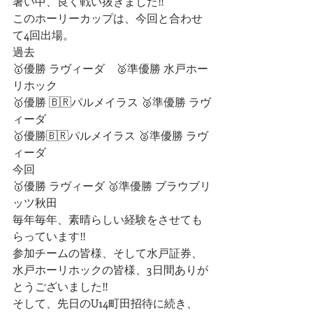
暑い中、良く戦い抜きました‼️
このホーリーカップは、今回と合わせ
て4回出場。
過去
🥇優勝 ラヴィーダ　🥈準優勝 水戸ホー
リホック
🥇優勝 🇧🇷パルメイラス 🥈準優勝 ラヴ
ィーダ
🥇優勝🇧🇷パルメイラス 🥈準優勝 ラヴ
ィーダ
今回
🥇優勝 ラヴィーダ 🥈準優勝 ブラウブリ
ッツ秋田
毎年毎年、素晴らしい経験をさせても
らっています‼️
参加チームの皆様、そして水戸証券、
水戸ホーリホックの皆様、3日間ありが
とうございました‼️
そして、先日のU14町田招待に続き、