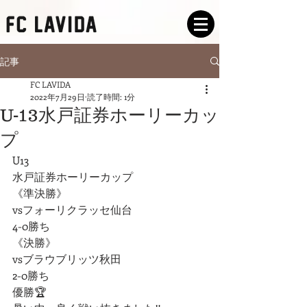
記事
FC LAVIDA
2022年7月29日
読了時間: 1分
U-13水戸証券ホーリーカッ
プ
U13
水戸証券ホーリーカップ
《準決勝》
vsフォーリクラッセ仙台
4-0勝ち
《決勝》
vsブラウブリッツ秋田
2-0勝ち
優勝🏆