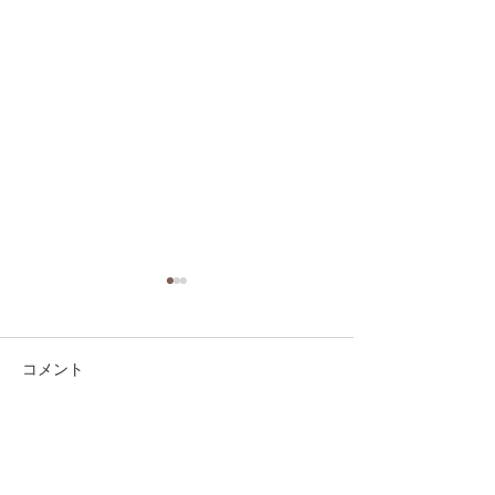
コメント
コメントを追加…
第41回日本クラブユース
第41回日本クラ
サッカー選手権（U-15）
サッカー選手権（