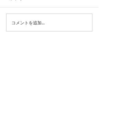
コメントを追加…
第41回日本クラブユース
第41回日本クラ
サッカー選手権（U-15）
サッカー選手権（
大会・関東予選 【決勝】
大会・関東予選 
vs 横浜Fマリノス
柏レイソル
sponsor