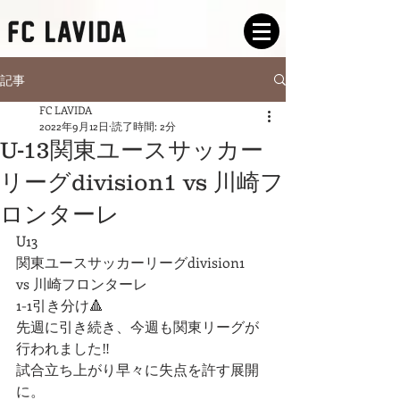
記事
FC LAVIDA
2022年9月12日
読了時間: 2分
U-13関東ユースサッカー
リーグdivision1 vs 川崎フ
ロンターレ
U13
関東ユースサッカーリーグdivision1
vs 川崎フロンターレ
1-1引き分け🔺
先週に引き続き、今週も関東リーグが
行われました‼︎
試合立ち上がり早々に失点を許す展開
に。