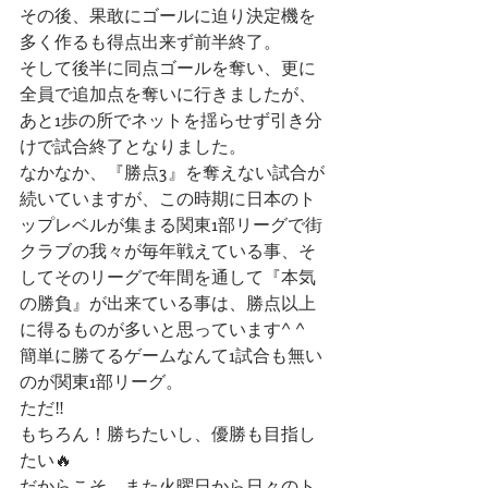
その後、果敢にゴールに迫り決定機を
多く作るも得点出来ず前半終了。
そして後半に同点ゴールを奪い、更に
全員で追加点を奪いに行きましたが、
あと1歩の所でネットを揺らせず引き分
けで試合終了となりました。
なかなか、『勝点3』を奪えない試合が
続いていますが、この時期に日本のト
ップレベルが集まる関東1部リーグで街
クラブの我々が毎年戦えている事、そ
してそのリーグで年間を通して『本気
の勝負』が出来ている事は、勝点以上
に得るものが多いと思っています^ ^
簡単に勝てるゲームなんて1試合も無い
のが関東1部リーグ。
ただ‼︎
もちろん！勝ちたいし、優勝も目指し
たい🔥
だからこそ、また火曜日から日々のト