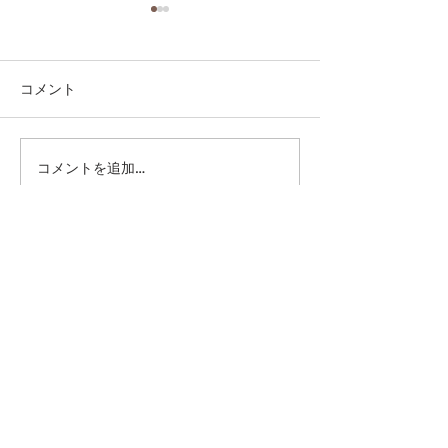
コメント
コメントを追加…
第41回日本クラブユース
第41回日本クラ
サッカー選手権（U-15）
サッカー選手権（
大会・関東予選 【決勝】
大会・関東予選 
vs 横浜Fマリノス
柏レイソル
sponsor