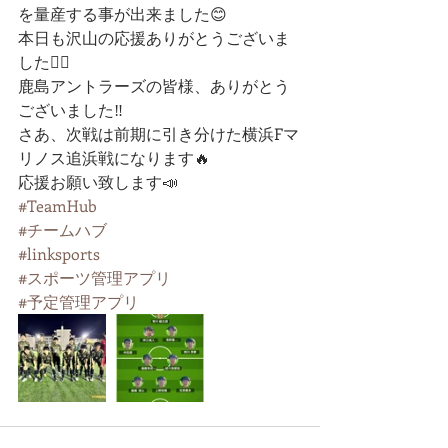
を量産する事が出来ました😊
本日も沢山の応援ありがとうございま
した🙇‍♂️
鹿島アントラーズの皆様、ありがとう
ございました‼️
さあ、次戦は前期に引き分けた横浜Fマ
リノス追浜戦になります🔥
応援お願い致します📣
#TeamHub
#チームハブ
#linksports
#スポーツ管理アプリ
#予定管理アプリ