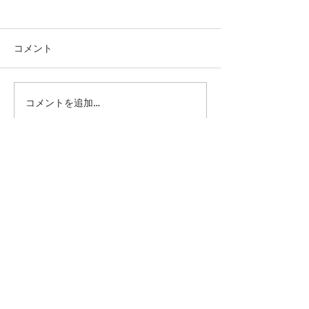
コメント
コメントを追加…
第41回日本クラブユース
第41回日本クラ
サッカー選手権（U-15）
サッカー選手権（
大会・関東予選 【決勝】
大会・関東予選 
vs 横浜Fマリノス
柏レイソル
sponsor