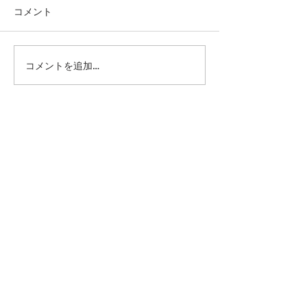
コメント
コメントを追加…
第41回日本クラブユース
第41回日本クラ
サッカー選手権（U-15）
サッカー選手権（
大会・関東予選 【決勝】
大会・関東予選 
vs 横浜Fマリノス
柏レイソル
sponsor