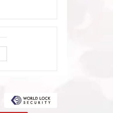
1回日本クラブユースサッ
選手権（U-15）大会・関
選 準決勝 vs 柏レイソル