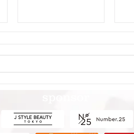
第41回日本クラブユースサッ
第4
カー選手権（U-15）大会・関
カー
sponsor
東予選 【決勝】 vs 横浜Fマ
東予
リノス