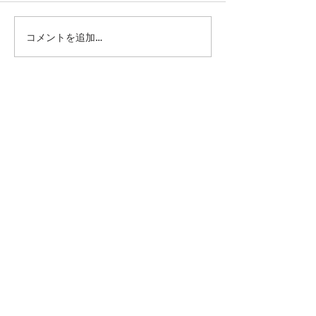
コメントを追加…
第41回日本クラブユース
第41回日本クラ
サッカー選手権（U-15）
サッカー選手権（
大会・関東予選 【決勝】
大会・関東予選 
vs 横浜Fマリノス
柏レイソル
sponsor