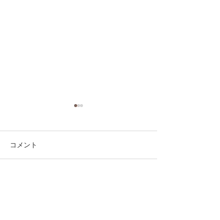
コメント
コメントを追加…
第41回日本クラブユース
第41回日本クラ
サッカー選手権（U-15）
サッカー選手権（
大会・関東予選 【決勝】
大会・関東予選 